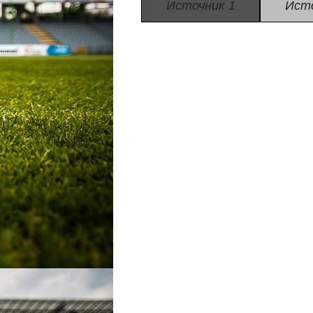
Источник 1
Исто